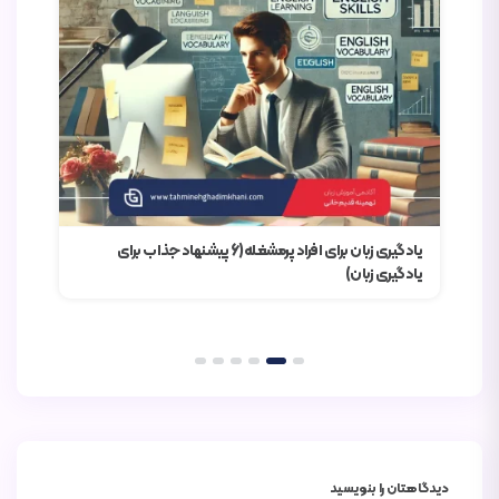
یادگیری زبان برای افراد پرمشغله(6 پیشنهاد جذاب برای
یادگیری زبان)
تقویت eaking
دیدگاهتان را بنویسید