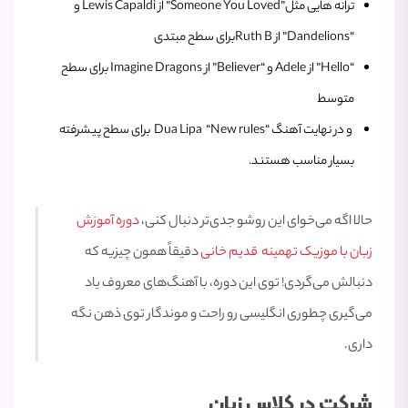
ترانه هایی مثل”Someone You Loved” از Lewis Capaldi و
“Dandelions” از Ruth Bبرای سطح مبتدی
“Hello” از Adele و “Believer” از Imagine Dragons برای سطح
متوسط
و در نهایت آهنگ “Dua Lipa “New rules برای سطح پیشرفته
بسیار مناسب هستند.
حالا اگه می‌خوای این روشو جدی‌تر دنبال کنی،
دوره آموزش
زبان با موزیک تهمینه قدیم خانی
دقیقاً همون چیزیه که
دنبالش می‌گردی! توی این دوره، با آهنگ‌های معروف یاد
می‌گیری چطوری انگلیسی رو راحت و موندگار توی ذهن نگه
داری.
شرکت در کلاس زبان