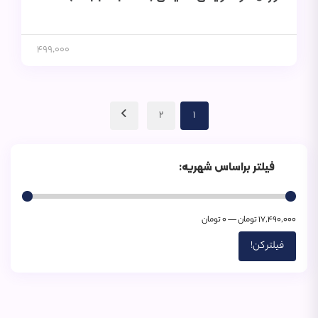
499,000
2
1
فیلتر براساس شهریه:
17,490,000 تومان
—
0 تومان
فیلتر کن!